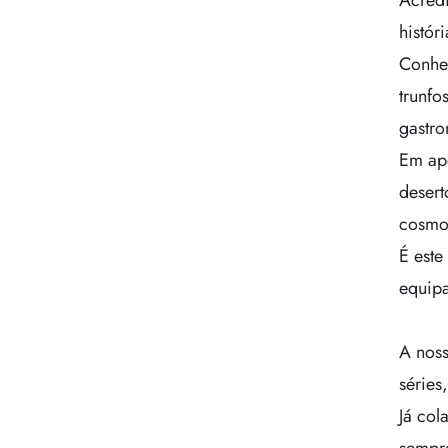
Acredi
históri
Conhec
trunfo
gastro
Em ape
desert
cosmop
É este
equipa
A noss
séries
Já col