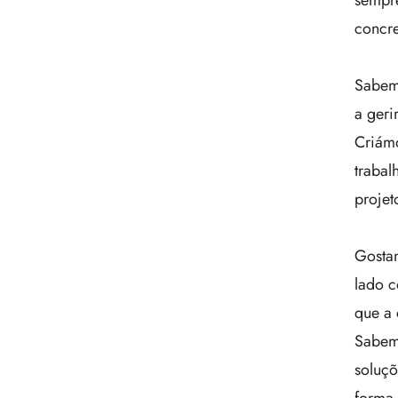
sempr
concre
Sabem
a geri
Criámo
trabal
projet
Gosta
lado c
que a 
Sabemo
soluçõ