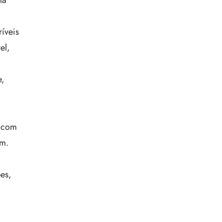
ma
íveis
el,
e,
, com
em.
es,