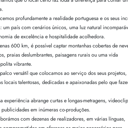
tamos que o local certo faz toda a diferença para contar u
a.
emos profundamente a realidade portuguesa e os seus incr
s: um país com cenários únicos, uma luz natural incomparáv
nomia de excelência e hospitalidade acolhedora.
nas 600 km, é possível captar montanhas cobertas de nev
os, praias deslumbrantes, paisagens rurais ou uma vida
olita vibrante.
 palco versátil que colocamos ao serviço dos seus projetos
s locais talentosas, dedicadas e apaixonadas pelo que faz
a experiência abrange curtas e longas-metragens, videoclip
, publicidades em inúmeras co-produções.
aborámos com dezenas de realizadores, em várias línguas,