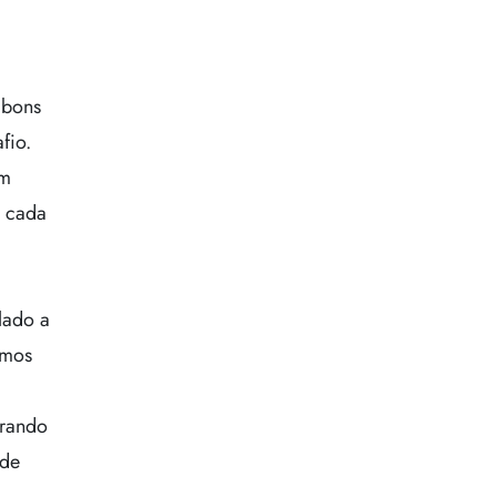
 bons
fio.
em
a cada
lado a
amos
trando
 de