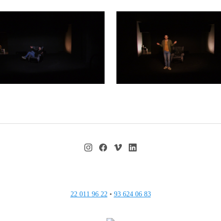
22 011 96 22
•
93 624 06 83