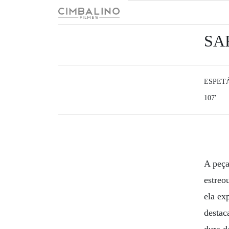
Skip
to
content
SA
ESPET
107′
A peça
estreo
ela ex
destac