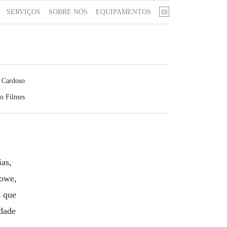
en
SERVIÇOS
SOBRE NÓS
EQUIPAMENTOS
 Cardoso
o Filmes
ias,
Rowe,
s que
idade