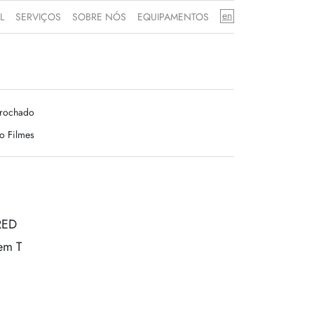
en
L
SERVIÇOS
SOBRE NÓS
EQUIPAMENTOS
Brochado
o Filmes
RED
em T