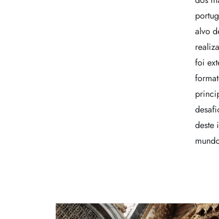
dos ma
portug
alvo d
realiz
foi ex
forma
princi
desafi
deste 
mundo