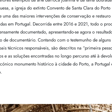
iores exemplos da arte barroca joanina e da talha dourada
uesa, a igreja do extinto Convento de Santa Clara do Porto 
e uma das maiores intervenções de conservação e restauro
adas em Portugal. Decorrida entre 2016 e 2021, todo o pro
tensamente documentado, apresentando-se agora o resultad
to de documentário. Contando com o testemunho de alguns
pais técnicos responsáveis, são descritos na “primeira pess
os e as soluções encontradas no longo percurso até à devo
icónico monumento histórico à cidade do Porto, a Portugal 
.