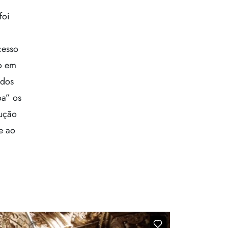
foi
cesso
o em
 dos
oa” os
lução
e ao