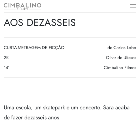
Skip
to
content
AOS DEZASSEIS
CURTA-METRAGEM DE FICÇÃO
de Carlos Lobo
2K
Olhar de Ulisses
14′
Cimbalino Filmes
Uma escola, um skatepark e um concerto. Sara acaba
de fazer dezasseis anos.